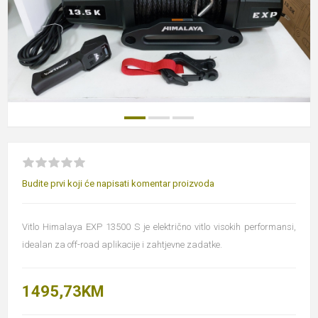
Budite prvi koji će napisati komentar proizvoda
Vitlo Himalaya EXP 13500 S je električno vitlo visokih performansi,
idealan za off-road aplikacije i zahtjevne zadatke.
1495,73KM