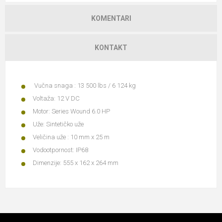
KOMENTARI
KONTAKT
Vučna snaga : 13 500 lbs / 6 124 kg
Voltaža: 12 V DC
Motor: Series Wound 6.0 HP
Uže: Sintetičko uže
Veličina uže : 10 mm x 25 m
Vodootpornost: IP68
Dimenzije: 555 x 162 x 264 mm