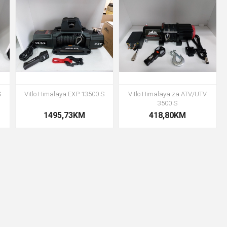
S
Vitlo Himalaya EXP 13500 S
Vitlo Himalaya za ATV/UTV
3500 S
1495,73KM
418,80KM