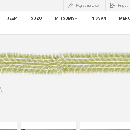
Registrirajte se
Prijava
JEEP
ISUZU
MITSUBISHI
NISSAN
MERC
A