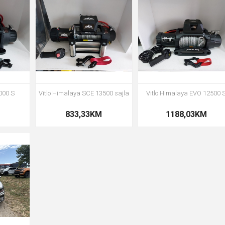
000 S
Vitlo Himalaya SCE 13500 sajla
Vitlo Himalaya EVO 12500 
833,33KM
1188,03KM