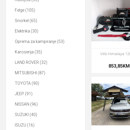
Felge (105)
Snorkel (65)
Elektrika (30)
Oprema za kampiranje (53)
Karoserija (35)
Vitlo Himalaya 12
LAND ROVER (32)
853,85KM
MITSUBISHI (87)
TOYOTA (90)
JEEP (91)
NISSAN (96)
SUZUKI (40)
ISUZU (16)