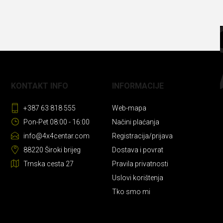
KONTAKT INFO
INFORMACIJE
+387 63 818 555
Web-mapa
Pon-Pet 08:00 - 16:00
Načini plaćanja
info@4x4centar.com
Registracija/prijava
88220 Široki brijeg
Dostava i povrat
Trnska cesta 27
Pravila privatnosti
Uslovi korištenja
Tko smo mi