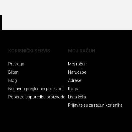
KORISNIČKI SERVIS
MOJ RAČUN
Pretraga
Moj račun
Bilten
Narudžbe
Blog
Adrese
Nedavno pregledani proizvodi
Korpa
Popis za usporedbu proizvoda
Lista želja
Prijavite se za račun korisnika