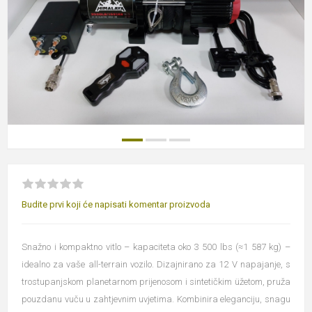
Budite prvi koji će napisati komentar proizvoda
Snažno i kompaktno vitlo – kapaciteta oko 3 500 lbs (≈1 587 kg) –
idealno za vaše all-terrain vozilo. Dizajnirano za 12 V napajanje, s
trostupanjskom planetarnom prijenosom i sintetičkim üžetom, pruža
pouzdanu vuču u zahtjevnim uvjetima. Kombinira eleganciju, snagu