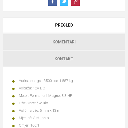
PREGLED
KOMENTARI
KONTAKT
Vučna snaga : 3500 bs/ 1 587 kg
Voltaža: 12V DC
Motor: Permanent Magnet 3.3 HP
Uže: Sintetičko uže
Veličina uže: 5 mm x 13 m
Mjenjač: 3 stupnja
Omjer: 166:1