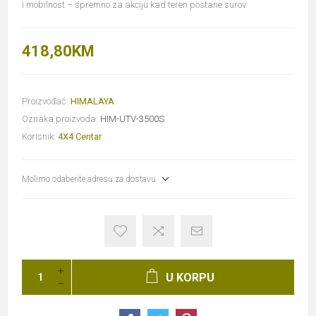
i mobilnost – spremno za akciju kad teren postane surov.
418,80KM
Proizvođač:
HIMALAYA
Oznaka proizvoda:
HIM-UTV-3500S
Korisnik:
4X4 Centar
Molimo odaberite adresu za dostavu
U KORPU