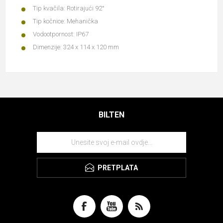
Tip kvačila: Rotirajući 92°
Tip kočnice: Mehanička
Vodootpornost: IP67
Dimenzije: 324 x 114 x 120 mm
BILTEN
PRETPLATA