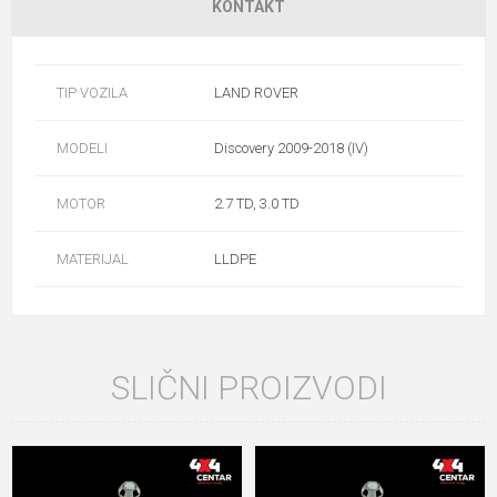
KONTAKT
TIP VOZILA
LAND ROVER
MODELI
Discovery 2009-2018 (IV)
MOTOR
2.7 TD, 3.0 TD
MATERIJAL
LLDPE
SLIČNI PROIZVODI