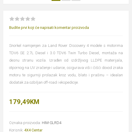
Budite prvi koji će napisati komentar proizvoda
Snorkel namijenjen za Land Rover Discovery 4 modele s motorima
TDV6 SE 2.7L Diesel i 3.0 TDV6 Twin Turbo Diesel, montaža na
desnu stranu vozila. Izrađen od izdržljivog LLDPE materijala,
otpornog na UV zračenje i udarce, osigurava viši i čišći dovod zraka
motoru te sigurniji prolazak kroz vodu, blato i prašinu – idealan
dodatak za ozbiljan off-road i ekspedicije.
179,49KM
Oznaka proizvoda:
HIM-SLRD4
Korisnik:
4X4 Centar