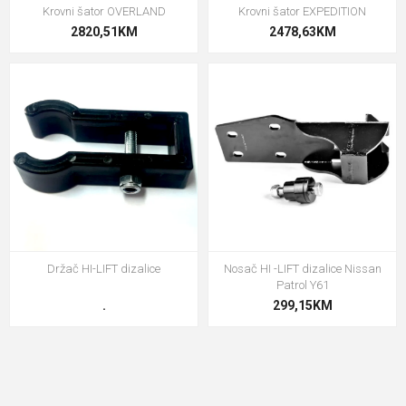
Krovni šator OVERLAND
Krovni šator EXPEDITION
2820,51KM
2478,63KM
Držač HI-LIFT dizalice
Nosač HI -LIFT dizalice Nissan
Patrol Y61
.
299,15KM