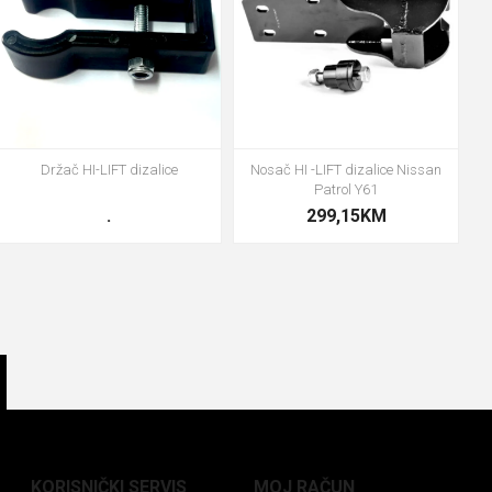
Držač HI-LIFT dizalice
Nosač HI -LIFT dizalice Nissan
Patrol Y61
.
299,15KM
KORISNIČKI SERVIS
MOJ RAČUN