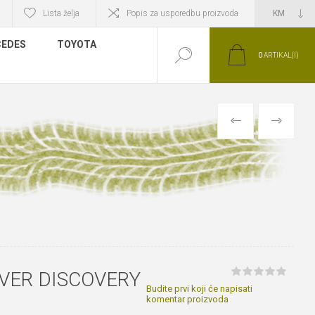
Lista želja
Popis za usporedbu proizvoda
EDES
TOYOTA
0
ARTIKAL(I)
PRETHODNI
SLIJEDEĆI
VER DISCOVERY
Budite prvi koji će napisati
komentar proizvoda