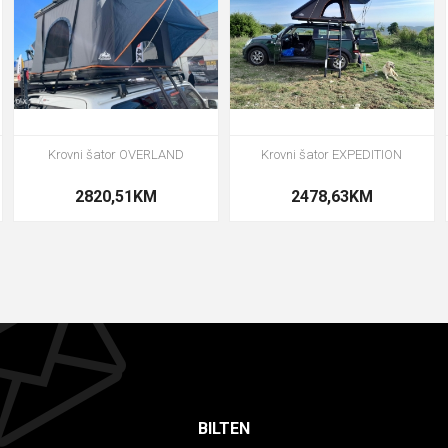
Krovni šator OVERLAND
Krovni šator EXPEDITION
2820,51KM
2478,63KM
BILTEN