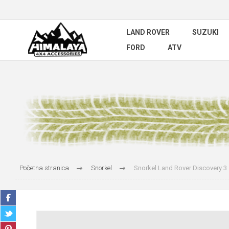
LAND ROVER
SUZUKI
FORD
ATV
Početna stranica
Snorkel
Snorkel Land Rover Discovery 3