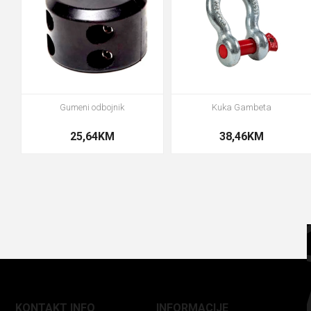
Gumeni odbojnik
Kuka Gambeta
25,64KM
38,46KM
KONTAKT INFO
INFORMACIJE