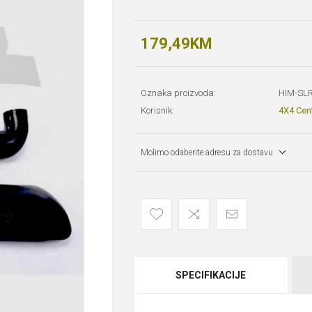
179,49KM
Oznaka proizvoda:
HIM-SL
Korisnik:
4X4 Cen
Molimo odaberite adresu za dostavu
SPECIFIKACIJE