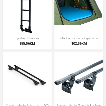
Ljestve Himalaya
Madrac za šator Expedition
255,56KM
102,56KM
Nosač galerije- Mitsubishi L200
Nosač galerije- Toyota Hilux Revo