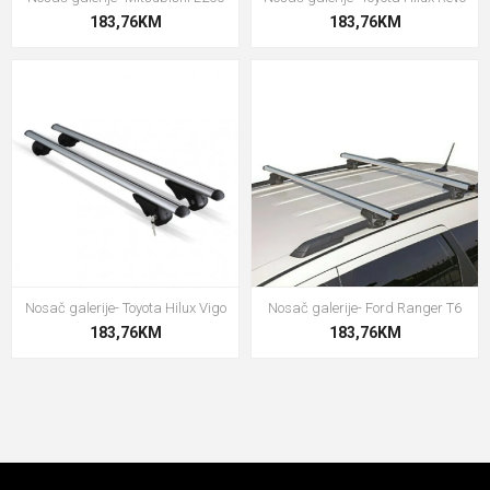
183,76KM
183,76KM
Nosač galerije- Toyota Hilux Vigo
Nosač galerije- Ford Ranger T6
183,76KM
183,76KM