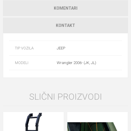
KOMENTARI
KONTAKT
TIP VOZILA
JEEP
MODELI
Wrangler 2006- (JK, JL)
SLIČNI PROIZVODI