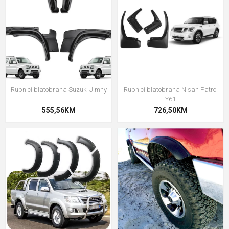
Rubnici blatobrana Suzuki Jimny
Rubnici blatobrana Nisan Patrol
Y61
555,56KM
726,50KM