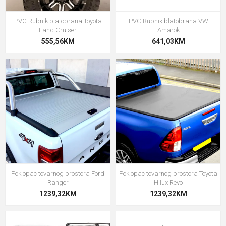
PVC Rubnik blatobrana Toyota
PVC Rubnik blatobrana VW
Land Cruiser
Amarok
555,56KM
641,03KM
Poklopac tovarnog prostora Ford
Poklopac tovarnog prostora Toyota
Ranger
Hilux Revo
1239,32KM
1239,32KM