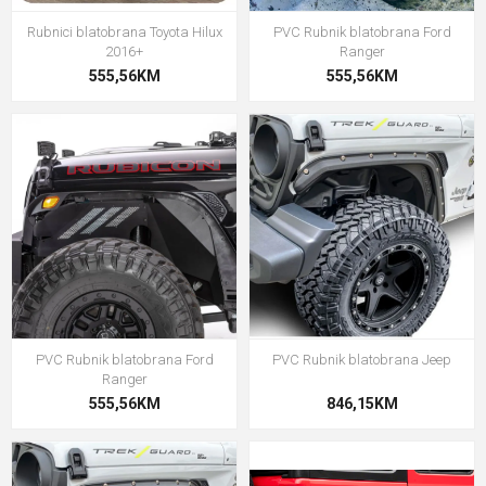
Rubnici blatobrana Toyota Hilux
PVC Rubnik blatobrana Ford
2016+
Ranger
555,56KM
555,56KM
PVC Rubnik blatobrana Ford
PVC Rubnik blatobrana Jeep
Ranger
555,56KM
846,15KM