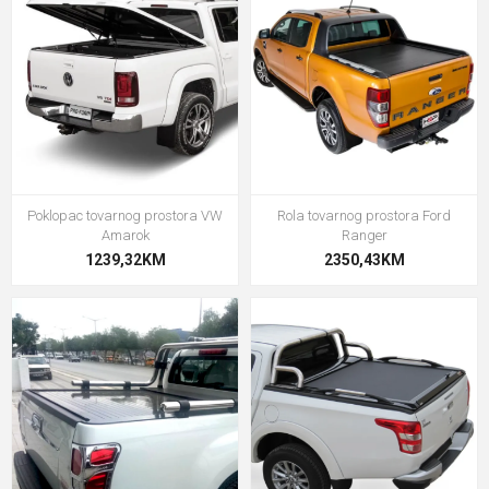
Poklopac tovarnog prostora VW
Rola tovarnog prostora Ford
Amarok
Ranger
1239,32KM
2350,43KM