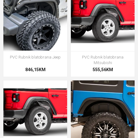
PVC Rubnik blatobrana Jeep
PVC Rubnik blatobrana
Mitsubishi
846,15KM
555,56KM