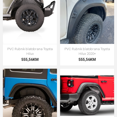
PVC Rubnik blatobrana Toyota
PVC Rubnik blatobrana Toyota
Hilux
Hilux 2020+
555,56KM
555,56KM