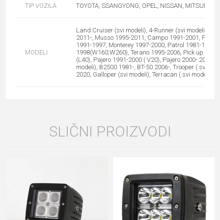
TIP VOZILA
TOYOTA, SSANGYONG, OPEL, NISSAN, MITSUBISHI
Land Cruiser (svi modeli), 4-Runner (svi modeli), Hi
2011-, Musso 1995-2011, Campo 1991-2001, Fronter
1991-1997, Monterey 1997-2000, Patrol 1981-1987(Y6
MODELI
1998(W160;W260), Terano 1995-2006, Pick up MD21
(L40), Pajero 1991-2000 ( V20), Pajero 2000- 2007 ( V
modeli), B2500 1981-, BT-50 2006-, Trooper ( svi m
2020, Galloper (svi modeli), Terracan ( svi modeli), H
SLIČNI PROIZVODI