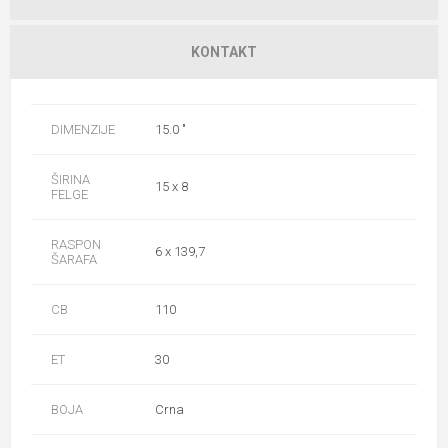
KONTAKT
DIMENZIJE
15.0 "
ŠIRINA
15 x 8
FELGE
RASPON
6 x 139,7
ŠARAFA
CB
110
ET
30
BOJA
Crna