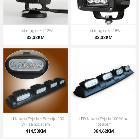
Led maglenka 12W
Led maglenka 18W
33,33KM
33,33KM
Led Krovno Svjetlo + Pozicija 100
LED Krovno Svjetlo 100 W sa
W - sa nosačem
nosačem
414,53KM
384,62KM