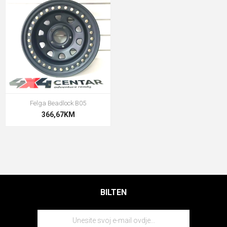
Felga Beadlock B05
366,67KM
BILTEN