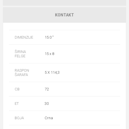
KONTAKT
DIMENZIJE
15.0 "
ŠIRINA
15 x 8
FELGE
RASPON
5 X 114,3
ŠARAFA
CB
72
ET
30
BOJA
Crna