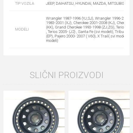
TIP VOZILA
JEEP, DAIHATSU, HYUNDAI, MAZDA, MITSUBISHI, 
Wrangler 1987-1996 (YJ,SJ), Wrangler 1996-2006 (T
1983-2001 (XJ), Cherokee 2001-2008 (KJ), Cherokee
(KK), Grand Cherokee 1993-1998 (ZJ,ZG), Terios 199
MODELI
, Terios 2005- (J2) , Santa Fe (svi modeli), Tribute 2
(EP), Pajero 2000- 2007 ( V60), X Trail( svi modeli), R
modeli)
SLIČNI PROIZVODI