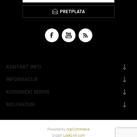
PRETPLATA
KONTAKT INFO
INFORMACIJE
KORISNIČKI SERVIS
MOJ RAČUN
Powered by
nopCommerce
Dizajn
Look2All.com