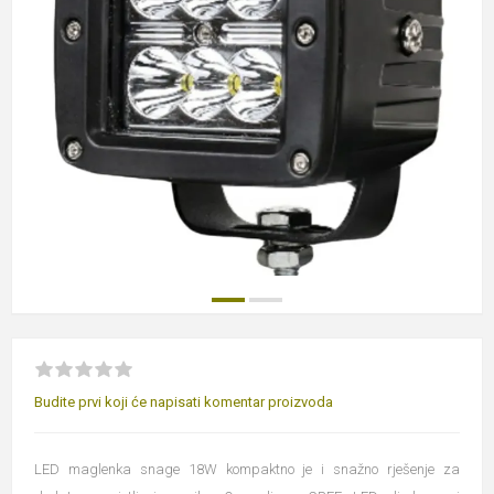
Budite prvi koji će napisati komentar proizvoda
LED maglenka snage 18W kompaktno je i snažno rješenje za