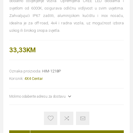
dodatno osvjetljenje vozila. Opremljena CREE LED diodama i
svjetlom od 6000K, osigurava odličnu vidljivost u svim uvjetima.
Zahvaljujući IP67 zaštiti, aluminijskom kućištu i inox nosaču,
idealna je za off-road, 4x4 i radna vozila, uz mogućnost izbora
uskog ili širokog snopa svjetla.
33,33KM
Oznaka proizvoda:
HIM-1218P
Korisnik:
4X4 Centar
Molimo odaberite adresu za dostavu