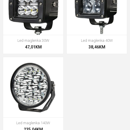
Led maglenka 30W
Led maglenka 40W
47,01KM
38,46KM
Led maglenka 140W
235,04KM