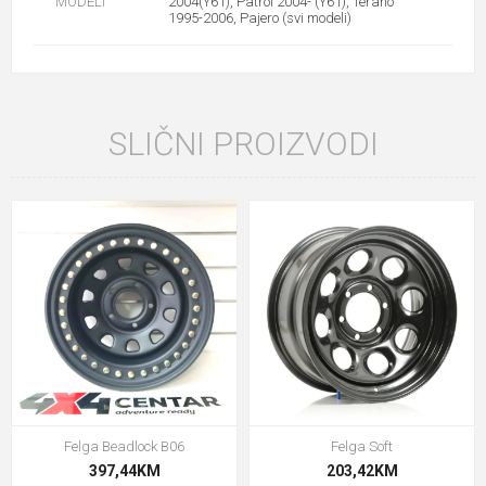
MODELI
2004(Y61), Patrol 2004- (Y61), Terano
1995-2006, Pajero (svi modeli)
SLIČNI PROIZVODI
Felga Beadlock B06
Felga Soft
397,44KM
203,42KM