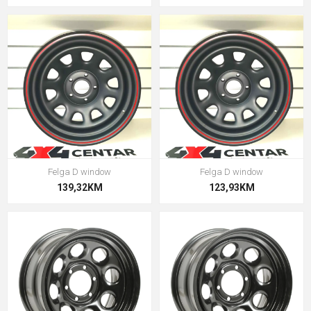
Felga D window
Felga D window
139,32KM
123,93KM