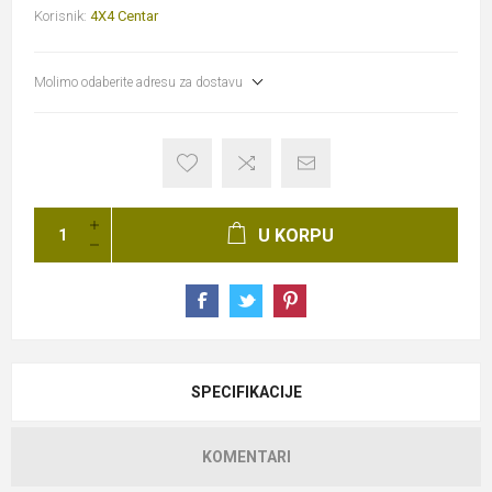
Korisnik:
4X4 Centar
Molimo odaberite adresu za dostavu
U KORPU
SPECIFIKACIJE
KOMENTARI