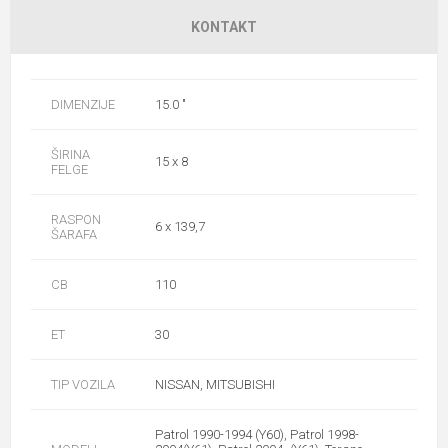
KONTAKT
DIMENZIJE
15.0 "
ŠIRINA
15 x 8
FELGE
RASPON
6 x 139,7
ŠARAFA
CB
110
ET
30
TIP VOZILA
NISSAN, MITSUBISHI
Patrol 1990-1994 (Y60), Patrol 1998-