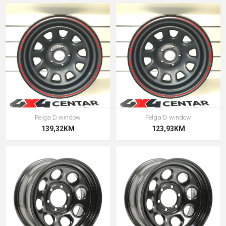
Felga D window
Felga D window
139,32KM
123,93KM