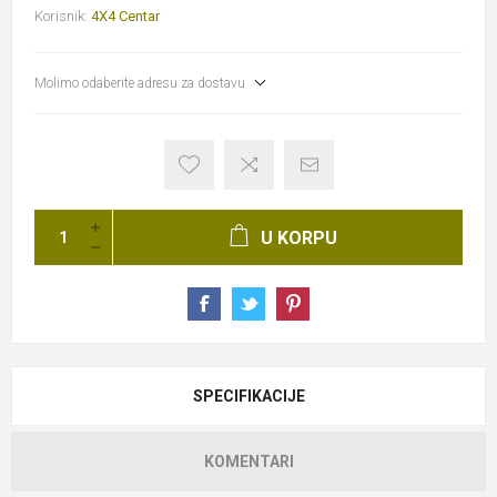
Korisnik:
4X4 Centar
Molimo odaberite adresu za dostavu
U KORPU
SPECIFIKACIJE
KOMENTARI