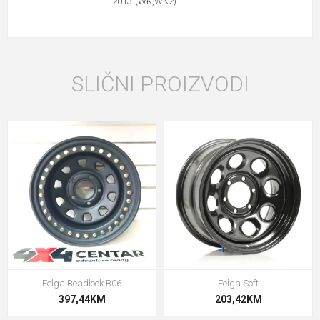
2013-(WK,WK2)
SLIČNI PROIZVODI
Felga Beadlock B06
Felga Soft
397,44KM
203,42KM