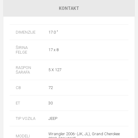
KONTAKT
DIMENZIJE
17.0 "
ŠIRINA
17 x 8
FELGE
RASPON
5 X 127
ŠARAFA
CB
72
ET
30
TIP VOZILA
JEEP
Wrangler 2006- (JK, JL), Grand Cherokee
MODELI