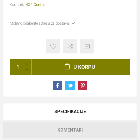
Korisnik:
4X4 Centar
Molimo odaberite adresu za dostavu
U KORPU
SPECIFIKACIJE
KOMENTARI