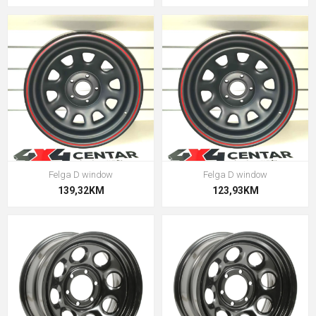
Felga D window
Felga D window
139,32KM
123,93KM