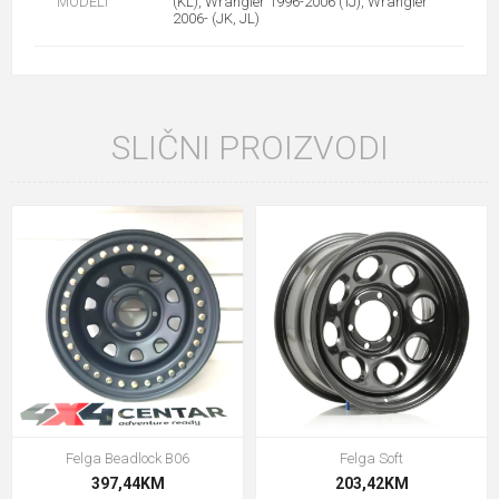
MODELI
(KL), Wrangler 1996-2006 (TJ), Wrangler
2006- (JK, JL)
SLIČNI PROIZVODI
Felga Beadlock B06
Felga Soft
397,44KM
203,42KM