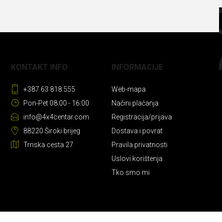
KONTAKT INFO
INFORMACIJE
+387 63 818 555
Web-mapa
Pon-Pet 08:00 - 16:00
Načini plaćanja
info@4x4centar.com
Registracija/prijava
88220 Široki brijeg
Dostava i povrat
Trnska cesta 27
Pravila privatnosti
Uslovi korištenja
Tko smo mi