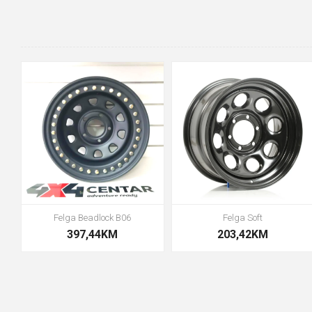
Felga Beadlock B06
Felga Soft
397,44KM
203,42KM