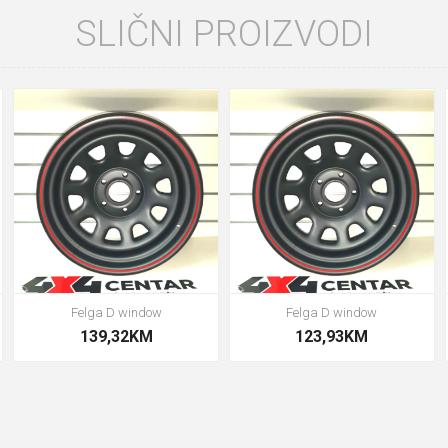
SLIČNI PROIZVODI
Felga D window
Felga D window
139,32KM
123,93KM