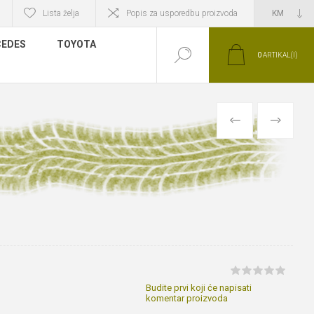
Lista želja
Popis za usporedbu proizvoda
EDES
TOYOTA
0
ARTIKAL(I)
PRETHODNI
SLIJEDEĆI
Budite prvi koji će napisati
komentar proizvoda