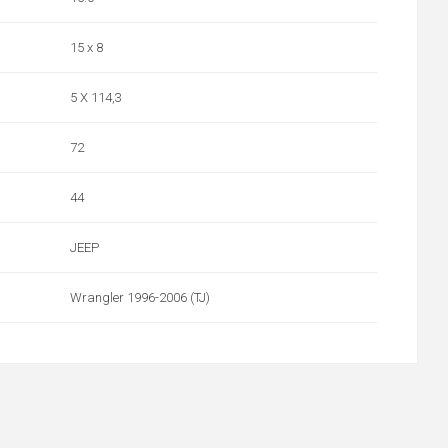
15 x 8
5 X 114,3
72
44
JEEP
Wrangler 1996-2006 (TJ)