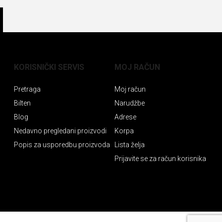
KORISNIČKI SERVIS
MOJ RAČUN
Pretraga
Moj račun
Bilten
Narudžbe
Blog
Adrese
Nedavno pregledani proizvodi
Korpa
Popis za usporedbu proizvoda
Lista želja
Prijavite se za račun korisnika