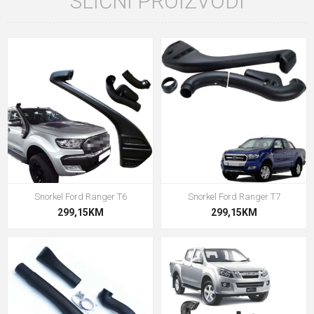
SLIČNI PROIZVODI
Snorkel Ford Ranger T6
Snorkel Ford Ranger T7
299,15KM
299,15KM