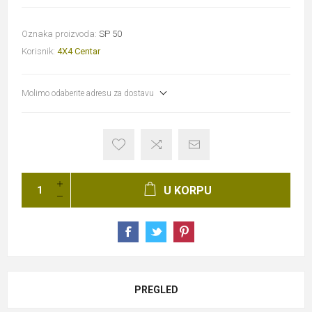
Oznaka proizvoda:
SP 50
Korisnik:
4X4 Centar
Molimo odaberite adresu za dostavu
U KORPU
PREGLED