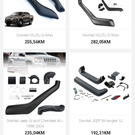
Snorkel ISUZU D-Max
Snorkel ISUZU D-Max
255,56KM
282,05KM
Snorkel Jeep Grand Cherokee WJ
Snorkel JEEP Wrangler YJ
1998-2004
235,04KM
192,31KM