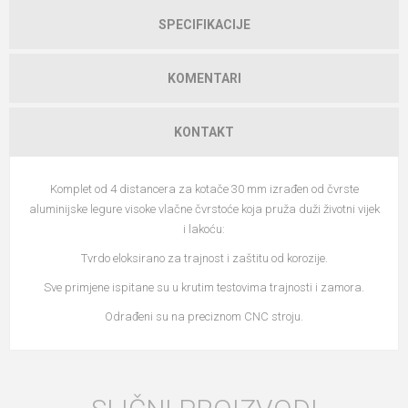
SPECIFIKACIJE
KOMENTARI
KONTAKT
Komplet od 4 distancera za kotače 30 mm izrađen od čvrste
aluminijske legure visoke vlačne čvrstoće koja pruža duži životni vijek
i lakoću:
Tvrdo eloksirano za trajnost i zaštitu od korozije.
Sve primjene ispitane su u krutim testovima trajnosti i zamora.
Odrađeni su na preciznom CNC stroju.