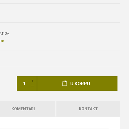
DM12A
tar
U KORPU
KOMENTARI
KONTAKT