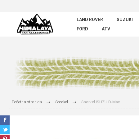
LAND ROVER
SUZUKI
FORD
ATV
Početna stranica
Snorkel
Snorkel ISUZU D-Max