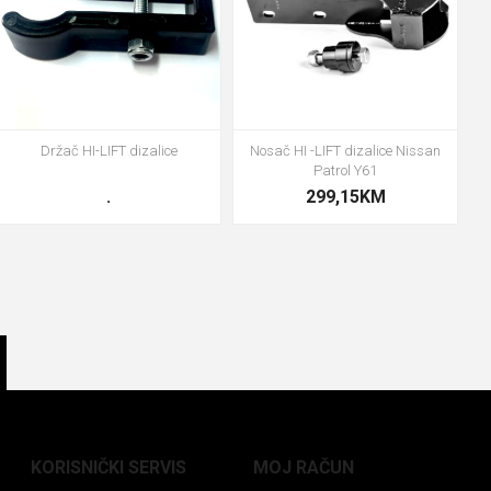
Držač HI-LIFT dizalice
Nosač HI -LIFT dizalice Nissan
Patrol Y61
.
299,15KM
KORISNIČKI SERVIS
MOJ RAČUN