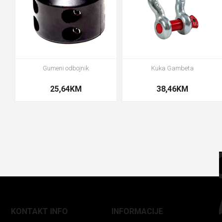
Gumeni odbojnik
Kuka Gambeta
25,64KM
38,46KM
KONTAKT INFO
INFORMACIJE