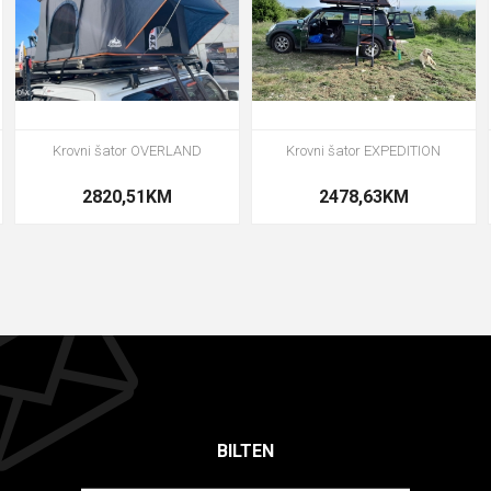
Krovni šator OVERLAND
Krovni šator EXPEDITION
2820,51KM
2478,63KM
BILTEN