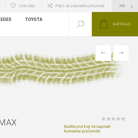
Lista želja
Popis za usporedbu proizvoda
EDES
TOYOTA
0
ARTIKAL(I)
PRETHODNI
SLIJEDEĆI
-MAX
Budite prvi koji će napisati
komentar proizvoda