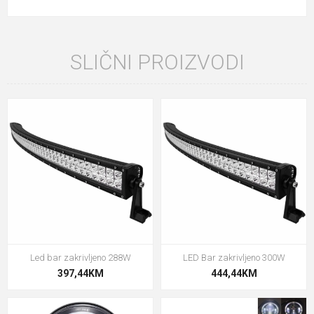
SLIČNI PROIZVODI
Led bar zakrivljeno 288W
LED Bar zakrivljeno 300W
397,44KM
444,44KM