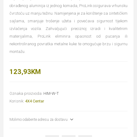
obrađenog aluminija iz jednog komada, ProLink osigurava vrhunsku
čvrstoću uz manju težinu. Namijenjena je za korištenje sa sintetičkim
sajlama, smanjuje trošenje užeta i povećava sigurnost tijekom
izvlačenja vozila. Zahvaljujući preciznoj izradi i kvalitetnim
materijalima, ProLink eliminira opasnost od pucanja ili
nekontroliranog povratka metalne kuke te omogućuje brzu i sigurnu
montažu.
123,93KM
Oznaka proizvoda:
HIM-W-T
Korisnik:
4X4 Centar
Molimo odaberite adresu za dostavu