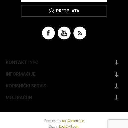
PRETPLATA
KONTAKT INFO
INFORMACIJE
KORISNIČKI SERVIS
MOJ RAČUN
Powered by
nopCommerce
Dizajn
Look2All.com