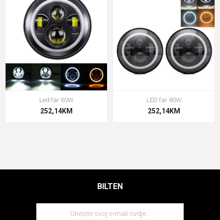
Led far 60W
LED far 80W
252,14KM
252,14KM
BILTEN