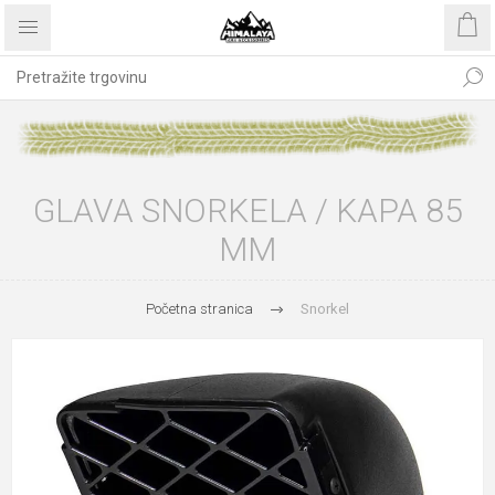
GLAVA SNORKELA / KAPA 85
MM
Početna stranica
Snorkel