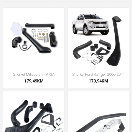
Snorkel Mitsubishi- V73A
Snorkel Ford Ranger 2006-2011
179,49KM
170,94KM