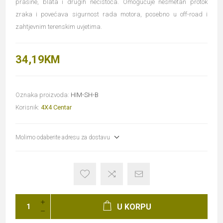
prašine, blata i drugih nečistoća. Omogućuje nesmetan protok
zraka i povećava sigurnost rada motora, posebno u off-road i
zahtjevnim terenskim uvjetima.
34,19KM
Oznaka proizvoda:
HIM-SH-B
Korisnik:
4X4 Centar
Molimo odaberite adresu za dostavu
U KORPU