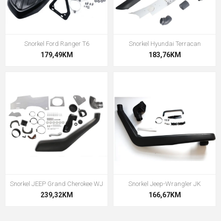
Snorkel Ford Ranger T6
Snorkel Hyundai Terracan
179,49KM
183,76KM
Snorkel JEEP Grand Cherokee WJ
Snorkel Jeep-Wrangler JK
239,32KM
166,67KM