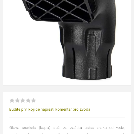
Budite prvi koji će napisati komentar proizvoda
Glava snorkela (kapa) služi za zaštitu usisa zraka od vode,