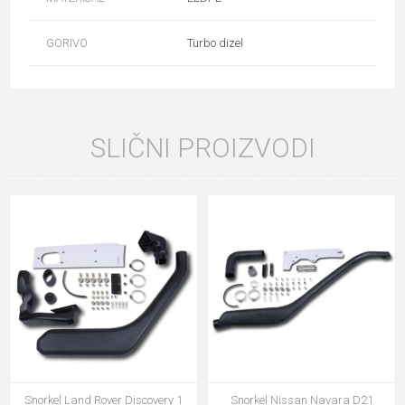
GORIVO
Turbo dizel
SLIČNI PROIZVODI
Snorkel Land Rover Discovery 1
Snorkel Nissan Navara D21