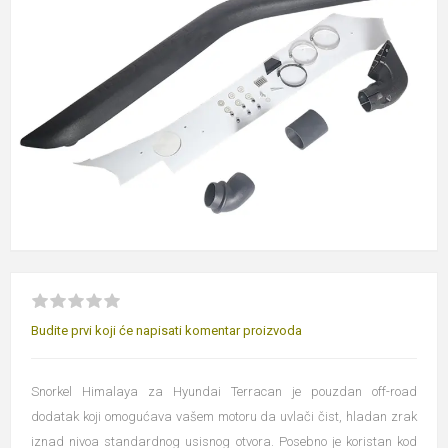
Budite prvi koji će napisati komentar proizvoda
Snorkel Himalaya za Hyundai Terracan je pouzdan off-road
dodatak koji omogućava vašem motoru da uvlači čist, hladan zrak
iznad nivoa standardnog usisnog otvora. Posebno je koristan kod