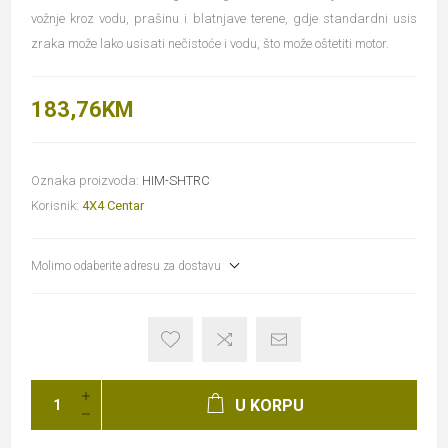
vožnje kroz vodu, prašinu i blatnjave terene, gdje standardni usis
zraka može lako usisati nečistoće i vodu, što može oštetiti motor.
183,76KM
Oznaka proizvoda:
HIM-SHTRC
Korisnik:
4X4 Centar
Molimo odaberite adresu za dostavu
U KORPU