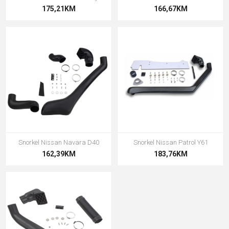
175,21KM
166,67KM
Snorkel Nissan Navara D40
Snorkel Nissan Patrol Y61
162,39KM
183,76KM