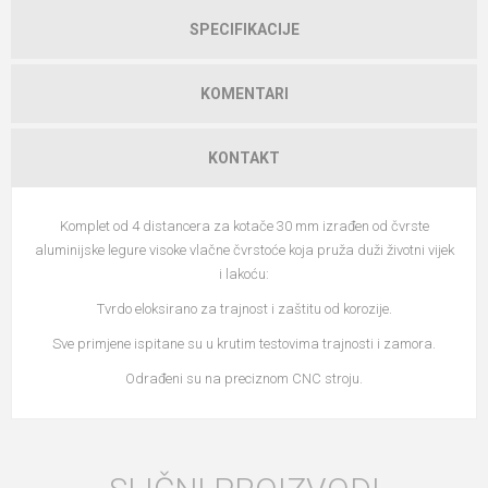
SPECIFIKACIJE
KOMENTARI
KONTAKT
Komplet od 4 distancera za kotače 30 mm izrađen od čvrste
aluminijske legure visoke vlačne čvrstoće koja pruža duži životni vijek
i lakoću:
Tvrdo eloksirano za trajnost i zaštitu od korozije.
Sve primjene ispitane su u krutim testovima trajnosti i zamora.
Odrađeni su na preciznom CNC stroju.