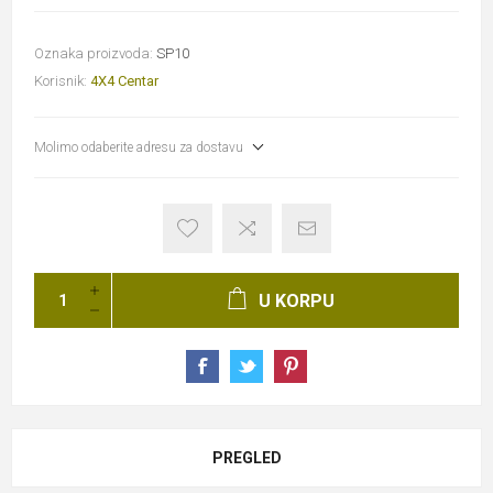
Oznaka proizvoda:
SP10
Korisnik:
4X4 Centar
Molimo odaberite adresu za dostavu
U KORPU
PREGLED