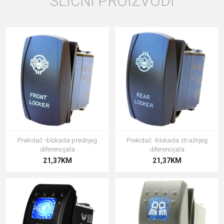
SLIČNI PROIZVODI
Prekidač -blokada prednjeg
Prekidač -blokada stražnjeg
diferencijala
diferencijala
21,37KM
21,37KM