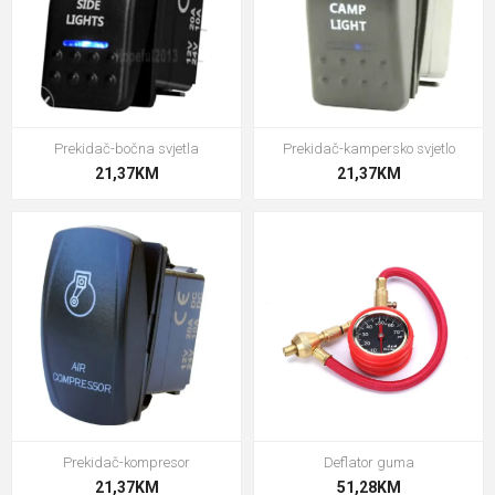
Prekidač-bočna svjetla
Prekidač-kampersko svjetlo
21,37KM
21,37KM
Prekidač-kompresor
Deflator guma
21,37KM
51,28KM