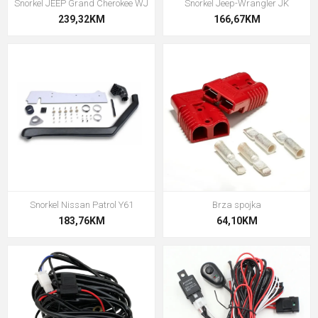
Snorkel JEEP Grand Cherokee WJ
Snorkel Jeep-Wrangler JK
239,32KM
166,67KM
Snorkel Nissan Patrol Y61
Brza spojka
183,76KM
64,10KM