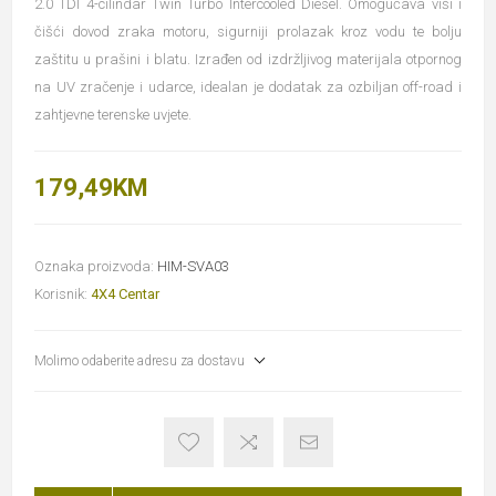
2.0 TDI 4-cilindar Twin Turbo Intercooled Diesel. Omogućava viši i
čišći dovod zraka motoru, sigurniji prolazak kroz vodu te bolju
zaštitu u prašini i blatu. Izrađen od izdržljivog materijala otpornog
na UV zračenje i udarce, idealan je dodatak za ozbiljan off-road i
zahtjevne terenske uvjete.
179,49KM
Oznaka proizvoda:
HIM-SVA03
Korisnik:
4X4 Centar
Molimo odaberite adresu za dostavu