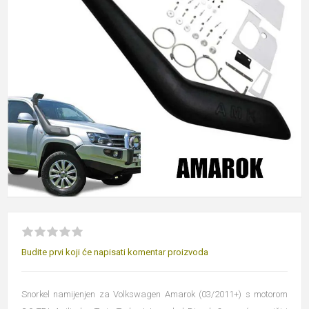
Budite prvi koji će napisati komentar proizvoda
Snorkel namijenjen za Volkswagen Amarok (03/2011+) s motorom