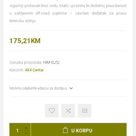
sigurniji prolazak kroz vodu, blato i prašinu te dodatnu pouzdanost
u zahtjevnim off-road uvjetima – savršen dodatak za pravu
terensku vožnju.
175,21KM
Oznaka proizvoda:
HIM-SJTJ
Korisnik:
4X4 Centar
Molimo odaberite adresu za dostavu
U KORPU