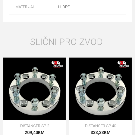
MATERIJAL
LLDPE
SLIČNI PROIZVODI
DISTANCER SP 2
DISTANCER SP 40
209,40KM
333,33KM