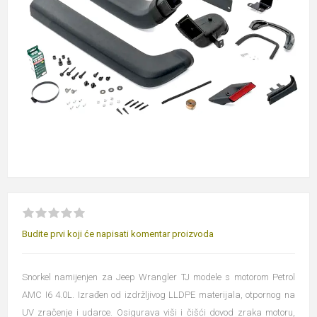
Budite prvi koji će napisati komentar proizvoda
Snorkel namijenjen za Jeep Wrangler TJ modele s motorom Petrol
AMC I6 4.0L. Izrađen od izdržljivog LLDPE materijala, otpornog na
UV zračenje i udarce. Osigurava viši i čišći dovod zraka motoru,