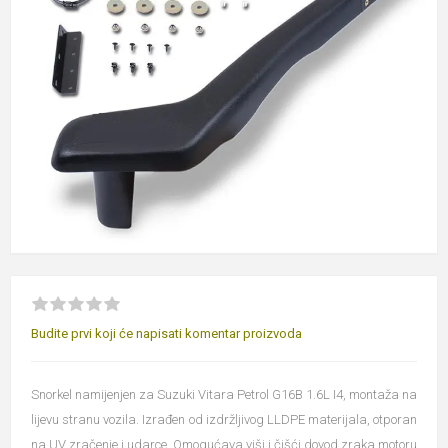
Budite prvi koji će napisati komentar proizvoda
Snorkel namijenjen za Suzuki Vitara Petrol G16B 1.6L I4, montaža na
lijevu stranu vozila. Izrađen od izdržljivog LLDPE materijala, otporan
na UV zračenje i udarce. Omogućava viši i čišći dovod zraka motoru