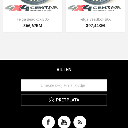
Felga Beadlock B05
Felga Beadlock B06
366,67KM
397,44KM
BILTEN
PRETPLATA