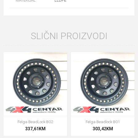
MATERIJAL
LLDPE
SLIČNI PROIZVODI
Felga BeadLock B02
Felga Beadlock B01
337,61KM
303,42KM