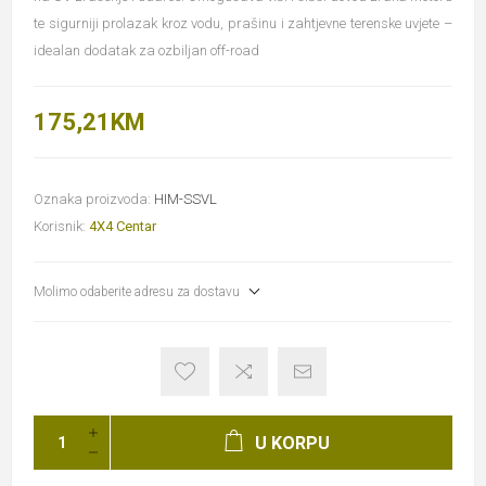
te sigurniji prolazak kroz vodu, prašinu i zahtjevne terenske uvjete –
idealan dodatak za ozbiljan off-road
175,21KM
Oznaka proizvoda:
HIM-SSVL
Korisnik:
4X4 Centar
Molimo odaberite adresu za dostavu
U KORPU