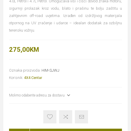
4.0L Petrol i 4.7L Petrol. Omogućava viši i čišći dovod zraka motoru,
sigurniji prolazak kroz vodu, blato i prašinu te bolju zaštitu u
zahtjevnim off-road uvjetima. Izrađen od izdržljivog materijala
otpornog na UV zračenje i udarce – idealan dodatak za ozbiljnu
terensku vožnju.
275,00KM
Oznaka proizvoda:
HIM-SJWJ
Korisnik:
4X4 Centar
Molimo odaberite adresu za dostavu