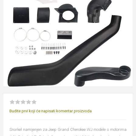
Budite prvi koji će napisati komentar proizvoda
Snorkel namijenjen za Jeep Grand Cherokee WJ modele s motorima