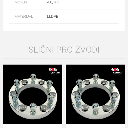
MOTOR
4.0, 4.7
MATERIJAL
LLDPE
SLIČNI PROIZVODI