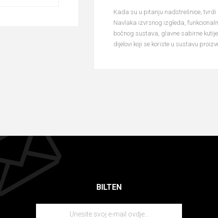
Kada su u pitanju nadstrešnice, tvrdi
Navlaka izvrsnog izgleda, funkcionalna
bočnog sustava, glavne sabirne kutij
dijelovi koji se koriste u sustavu proi
BILTEN