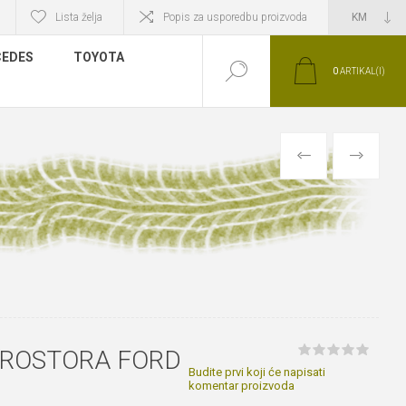
Lista želja
Popis za usporedbu proizvoda
EDES
TOYOTA
0
ARTIKAL(I)
PRETHODNI
SLIJEDEĆI
PROSTORA FORD
Budite prvi koji će napisati
komentar proizvoda