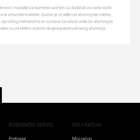
 krovovi i navlake za kamione savršen su dodatak za vaše vozilo.
 te vrhunske kvalitete. Sustav je izrađen od aluminijske roletne,
e, opružnog mehanizma te sustava za odvod vode.Svi aluminijski
zvedeni su od elektro statički obojenog ekstrudiranog aluminija.
KORISNIČKI SERVIS
MOJ RAČUN
Pretraga
Moj račun