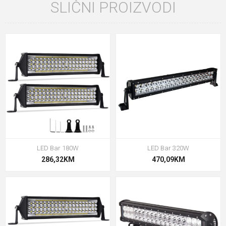
SLIČNI PROIZVODI
LED Bar 180W
LED Bar 320W
286,32KM
470,09KM