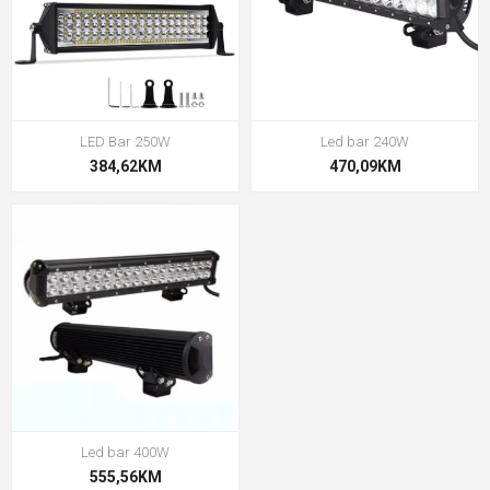
LED Bar 250W
Led bar 240W
384,62KM
470,09KM
Led bar 400W
555,56KM