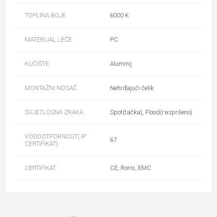
TOPLINA BOJE
6000 K
MATERIJAL LEĆE
PC
KUČIŠTE
Aluminij
MONTAŽNI NOSAČ
Nehrđajuči čelik
SVJETLOSNA ZRAKA
Spot(tačka), Flood(raspršeno)
VODOOTPORNOST( IP
67
CERTIFIKAT)
CERTIFIKAT
CE, RoHs, EMC