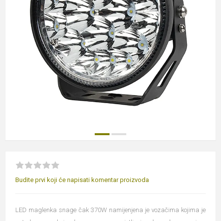
Budite prvi koji će napisati komentar proizvoda
LED maglenka snage čak 370W namijenjena je vozačima kojima je