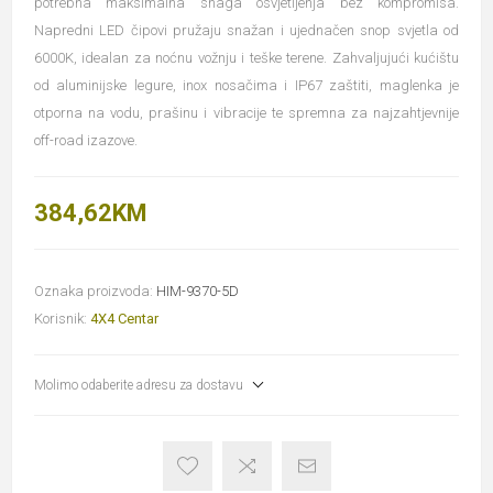
potrebna maksimalna snaga osvjetljenja bez kompromisa.
Napredni LED čipovi pružaju snažan i ujednačen snop svjetla od
6000K, idealan za noćnu vožnju i teške terene. Zahvaljujući kućištu
od aluminijske legure, inox nosačima i IP67 zaštiti, maglenka je
otporna na vodu, prašinu i vibracije te spremna za najzahtjevnije
off-road izazove.
384,62KM
Oznaka proizvoda:
HIM-9370-5D
Korisnik:
4X4 Centar
Molimo odaberite adresu za dostavu