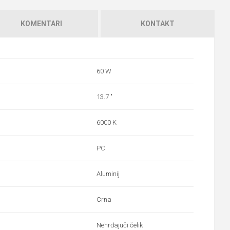
KOMENTARI
KONTAKT
60 W
13.7 "
6000 K
PC
Aluminij
Crna
Nehrđajuči čelik