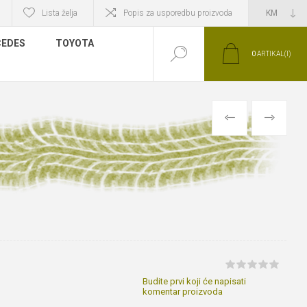
Lista želja
Popis za usporedbu proizvoda
EDES
TOYOTA
0
ARTIKAL(I)
PRETHODNI
SLIJEDEĆI
Budite prvi koji će napisati
komentar proizvoda