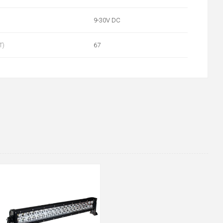
9-30V DC
T)
67