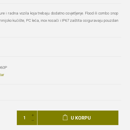
e i radna vozila koja trebaju dodatno osvjetljenje. Flood ili combo snop
uminijsko kućište, PC leća, inox nosači i IP67 zaštita osiguravaju pouzdan
060P
tar
U KORPU