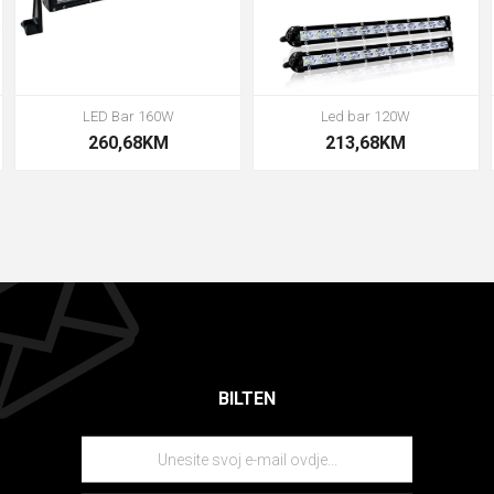
LED Bar 160W
Led bar 120W
260,68KM
213,68KM
BILTEN