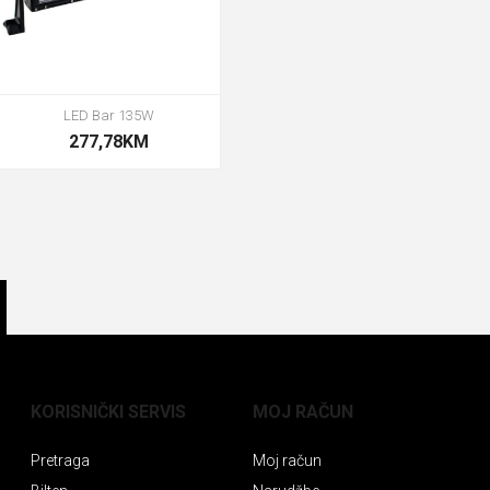
LED Bar 135W
277,78KM
KORISNIČKI SERVIS
MOJ RAČUN
Pretraga
Moj račun