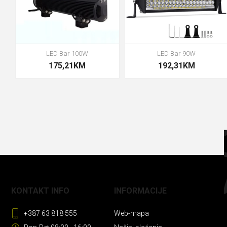
LED Bar 100W
LED Bar 90W
175,21KM
192,31KM
KONTAKT INFO
INFORMACIJE
+387 63 818 555
Web-mapa