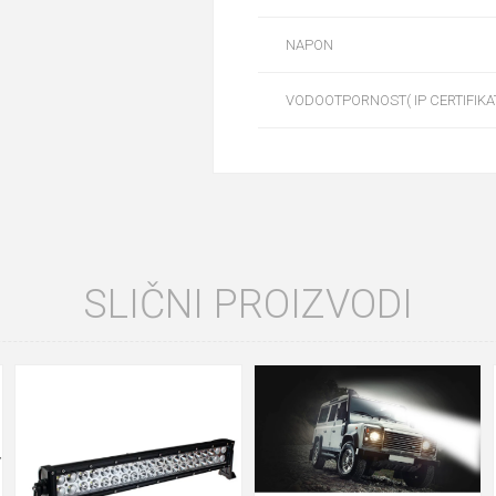
NAPON
VODOOTPORNOST( IP CERTIFIKA
SLIČNI PROIZVODI