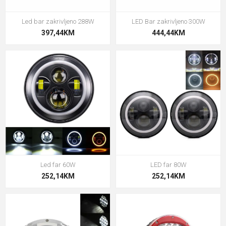
Led bar zakrivljeno 288W
LED Bar zakrivljeno 300W
397,44KM
444,44KM
Led far 60W
LED far 80W
252,14KM
252,14KM