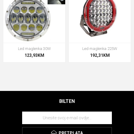
Led maglenka 30W
Led maglenka 225W
123,93KM
192,31KM
BILTEN
PRETPLATA