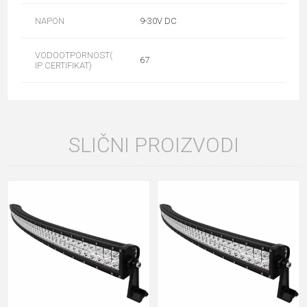
NAPON
9-30V DC
VODOOTPORNOST(
67
IP CERTIFIKAT)
SLIČNI PROIZVODI