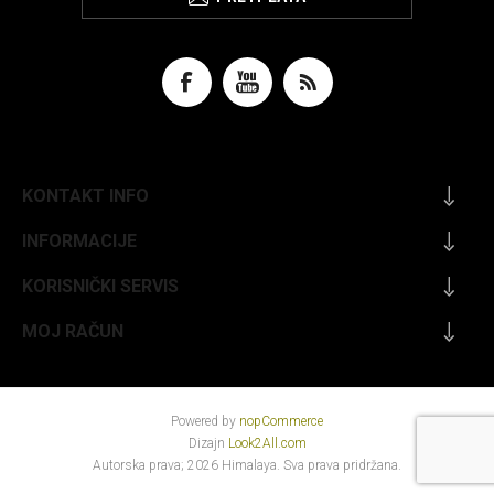
KONTAKT INFO
INFORMACIJE
KORISNIČKI SERVIS
MOJ RAČUN
Powered by
nopCommerce
Dizajn
Look2All.com
Autorska prava; 2026 Himalaya. Sva prava pridržana.