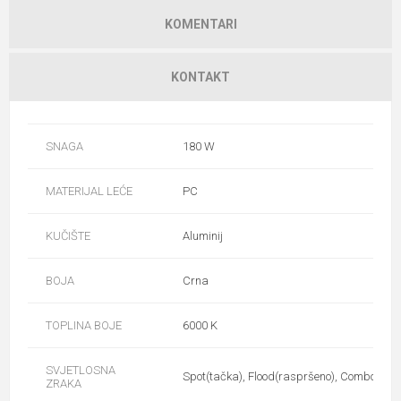
KOMENTARI
KONTAKT
SNAGA
180 W
MATERIJAL LEĆE
PC
KUČIŠTE
Aluminij
BOJA
Crna
TOPLINA BOJE
6000 K
SVJETLOSNA
Spot(tačka), Flood(raspršeno), Combo(kom
ZRAKA