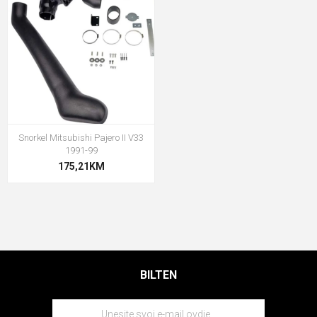
Snorkel Mitsubishi Pajero II V33
1991-99
175,21KM
BILTEN