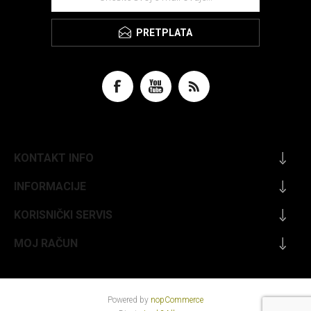
PRETPLATA
KONTAKT INFO
INFORMACIJE
KORISNIČKI SERVIS
MOJ RAČUN
Powered by
nopCommerce