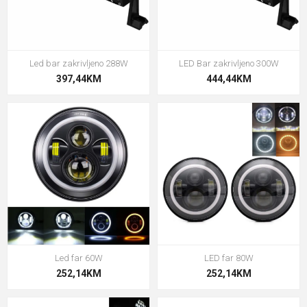
Led bar zakrivljeno 288W
LED Bar zakrivljeno 300W
397,44KM
444,44KM
Led far 60W
LED far 80W
252,14KM
252,14KM