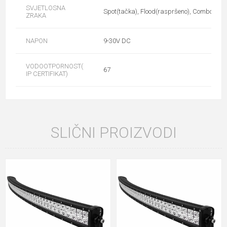
SVJETLOSNA
Spot(tačka), Flood(raspršeno), Combo(kom
ZRAKA
NAPON
9-30V DC
VODOOTPORNOST(
67
IP CERTIFIKAT)
SLIČNI PROIZVODI