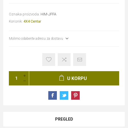
Oznaka proizvoda:
HIM-JFFA
Korisnik:
4X4 Centar
Molimo odaberite adresu za dostavu
U KORPU
PREGLED