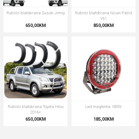
Rubnici blatobrana Suzuki Jimny
Rubnici blatobrana Nisan Patrol
Y61
650,00KM
850,00KM
Rubnici blatobrana Toyota Hilux
Led maglenka 185W
2016+
650,00KM
185,00KM