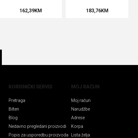
162,39KM
183,76KM
KORISNIČKI SERVIS
MOJ RAČUN
Pretraga
Moj račun
Bilten
Narudžbe
Blog
Adrese
Nedavno pregledani proizvodi
Korpa
Popis za usporedbu proizvoda
Lista želja