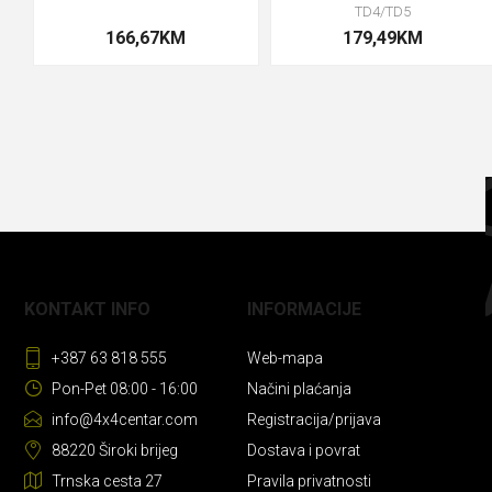
TD4/TD5
166,67KM
179,49KM
KONTAKT INFO
INFORMACIJE
+387 63 818 555
Web-mapa
Pon-Pet 08:00 - 16:00
Načini plaćanja
info@4x4centar.com
Registracija/prijava
88220 Široki brijeg
Dostava i povrat
Trnska cesta 27
Pravila privatnosti