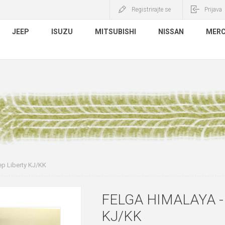
Registrirajte se
Prijava
JEEP
ISUZU
MITSUBISHI
NISSAN
MERC
ep Liberty KJ/KK
FELGA HIMALAYA -
KJ/KK