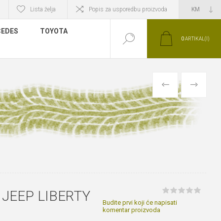
Lista želja
Popis za usporedbu proizvoda
EDES
TOYOTA
0
ARTIKAL(I)
PRETHODNI
SLIJEDEĆI
 JEEP LIBERTY
Budite prvi koji će napisati
komentar proizvoda