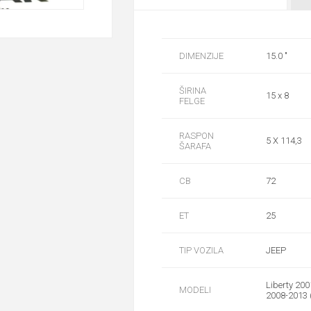
DIMENZIJE
15.0 "
ŠIRINA
15 x 8
FELGE
RASPON
5 X 114,3
ŠARAFA
CB
72
ET
25
TIP VOZILA
JEEP
Liberty 200
MODELI
2008-2013 