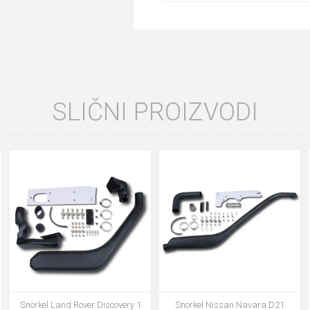
SLIČNI PROIZVODI
Snorkel Land Rover Discovery 1
Snorkel Nissan Navara D21