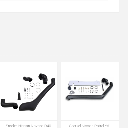
Snorkel Nissan Navara D40
Snorkel Nissan Patrol Y61