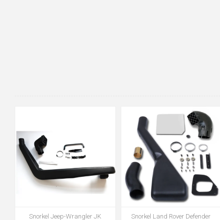
Snorkel Jeep-Wrangler JK
Snorkel Land Rover Defender