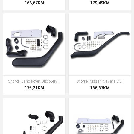
166,67KM
179,49KM
Snorkel Land Rover Discovery 1
Snorkel Nissan Navara D21
175,21KM
166,67KM