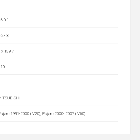
6.0 "
6 x 8
 x 139,7
110
0
MITSUBISHI
ajero 1991-2000 ( V20), Pajero 2000- 2007 ( V60)