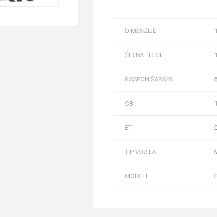
DIMENZIJE
1
ŠIRINA FELGE
1
RASPON ŠARAFA
6
CB
ET
TIP VOZILA
MODELI
P