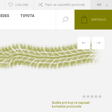
Lista želja
Popis za usporedbu proizvoda
EDES
TOYOTA
0
ARTIKAL(I)
PRETHODNI
SLIJEDEĆI
Budite prvi koji će napisati
komentar proizvoda