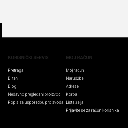
KORISNIČKI SERVIS
MOJ RAČUN
Pretraga
Moj račun
Bilten
Narudžbe
Blog
Adrese
Nedavno pregledani proizvodi
Korpa
Popis za usporedbu proizvoda
Lista želja
Prijavite se za račun korisnika