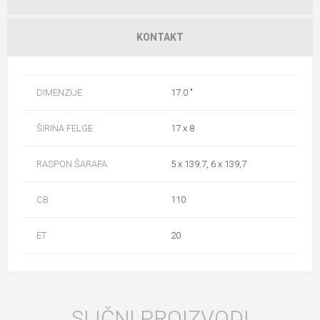
KONTAKT
DIMENZIJE
17.0 "
ŠIRINA FELGE
17 x 8
RASPON ŠARAFA
5 x 139.7, 6 x 139,7
CB
110
ET
20
SLIČNI PROIZVODI