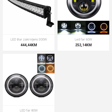
LED Bar zakrivljeno 300W
Led far 60W
444,44KM
252,14KM
LED far 80W