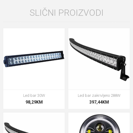
SLIČNI PROIZVODI
Led bar 30W
Led bar zakrivljeno 288W
98,29KM
397,44KM