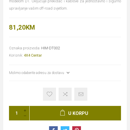
modelom DT. Uključuje prekidač i kablove za jednostavno i sigurno
upravljanje vašim off-road svjetlom.
81,20KM
Oznaka proizvoda:
HIM-DT002
Korisnik:
4X4 Centar
Molimo odaberite adresu za dostavu
U KORPU