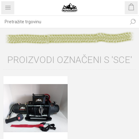
PROIZVODI OZNAČENI S 'SCE'