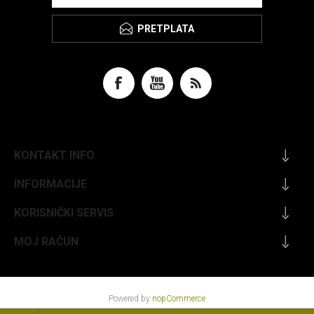
PRETPLATA
KONTAKT INFO
INFORMACIJE
KORISNIČKI SERVIS
MOJ RAČUN
Powered by
nopCommerce
Dizajn
Look2All.com